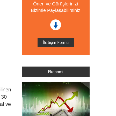
Öneri ve Görüşlerinizi
Bizimle Paylaşabilirsiniz
İletişim Formu
Ekonomi
linen
e 30
al ve