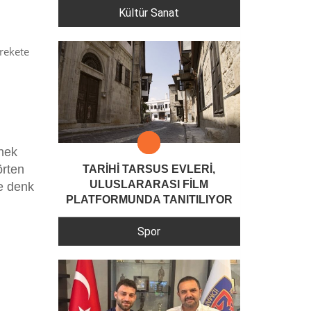
Kültür Sanat
arekete
inek
örten
TARİHİ TARSUS EVLERİ,
ULUSLARARASI FİLM
re denk
PLATFORMUNDA TANITILIYOR
Spor