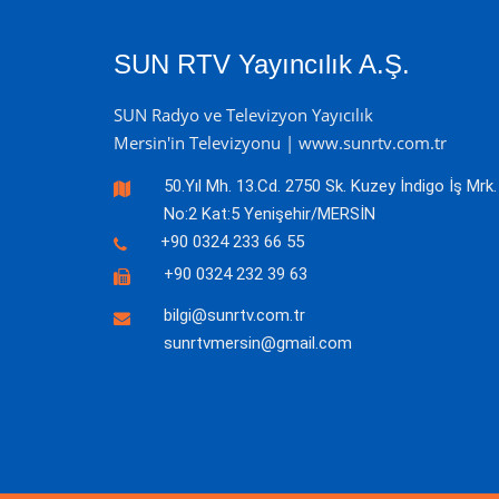
SUN RTV Yayıncılık A.Ş.
SUN Radyo ve Televizyon Yayıcılık
Mersin'in Televizyonu | www.sunrtv.com.tr
50.Yıl Mh. 13.Cd. 2750 Sk. Kuzey İndigo İş Mrk.
No:2 Kat:5 Yenişehir/MERSİN
+90 0324 233 66 55
+90 0324 232 39 63
bilgi@sunrtv.com.tr
sunrtvmersin@gmail.com