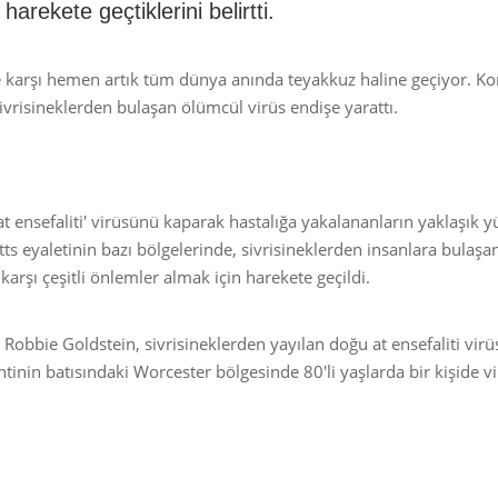
rekete geçtiklerini belirtti.
ne karşı hemen artık tüm dünya anında teyakkuz haline geçiyor. K
ivrisineklerden bulaşan ölümcül virüs endişe yarattı.
at ensefaliti' virüsünü kaparak hastalığa yakalananların yaklaşık 
s eyaletinin bazı bölgelerinde, sivrisineklerden insanlara bulaş
 karşı çeşitli önlemler almak için harekete geçildi.
 Robbie Goldstein, sivrisineklerden yayılan doğu at ensefaliti vir
ntinin batısındaki Worcester bölgesinde 80'li yaşlarda bir kişide v