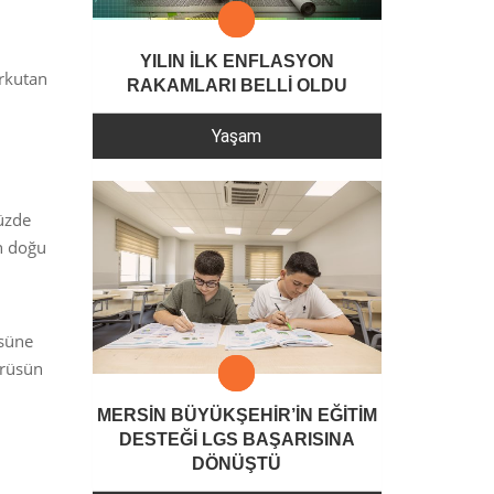
YILIN İLK ENFLASYON
orkutan
RAKAMLARI BELLİ OLDU
Yaşam
yüzde
an doğu
üsüne
irüsün
MERSİN BÜYÜKŞEHİR’İN EĞİTİM
DESTEĞİ LGS BAŞARISINA
DÖNÜŞTÜ