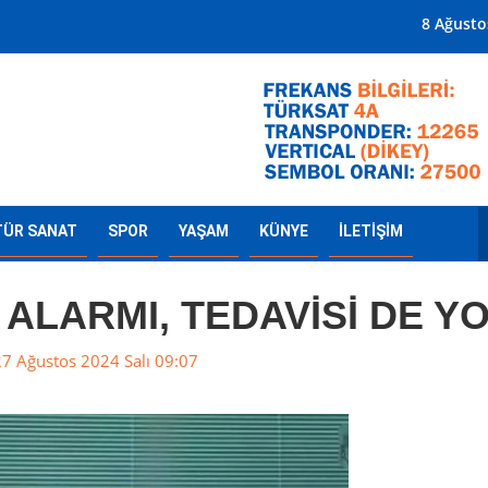
Mersin'in Radyosu
8 Ağusto
TÜR SANAT
SPOR
YAŞAM
KÜNYE
İLETİŞİM
 ALARMI, TEDAVİSİ DE Y
7 Ağustos 2024 Salı 09:07