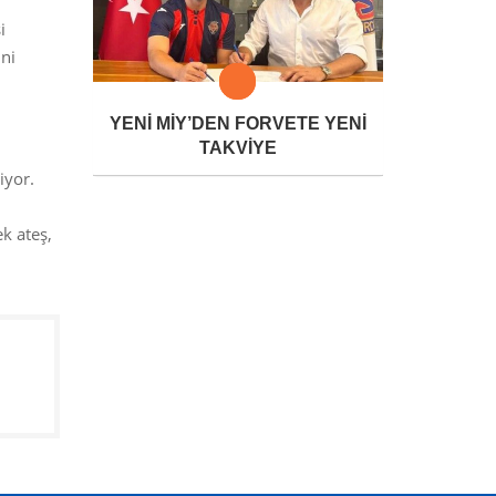
i
ini
YENİ MİY’DEN FORVETE YENİ
TAKVİYE
iyor.
k ateş,