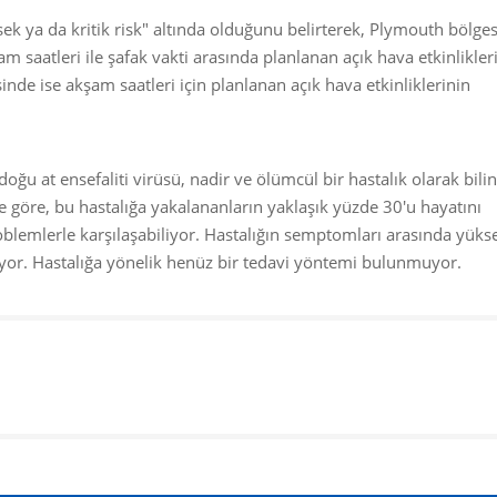
sek ya da kritik risk" altında olduğunu belirterek, Plymouth bölges
m saatleri ile şafak vakti arasında planlanan açık hava etkinlikler
inde ise akşam saatleri için planlanan açık hava etkinliklerinin
doğu at ensefaliti virüsü, nadir ve ölümcül bir hastalık olarak bilin
 göre, bu hastalığa yakalananların yaklaşık yüzde 30'u hayatını
oblemlerle karşılaşabiliyor. Hastalığın semptomları arasında yükse
uyor. Hastalığa yönelik henüz bir tedavi yöntemi bulunmuyor.