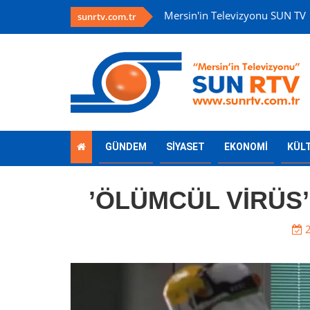
Mersin'in Televizyonu SUN TV
sunrtv.com.tr
GÜNDEM
SİYASET
EKONOMİ
KÜL
’ÖLÜMCÜL VİRÜS’
2