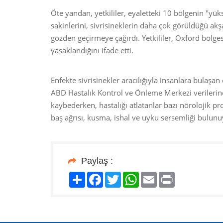
Öte yandan, yetkililer, eyaletteki 10 bölgenin "yük
sakinlerini, sivrisineklerin daha çok görüldüğü akşa
gözden geçirmeye çağırdı. Yetkililer, Oxford bölges
yasaklandığını ifade etti.
Enfekte sivrisinekler aracılığıyla insanlara bulaşan 
ABD Hastalık Kontrol ve Önleme Merkezi verilerine
kaybederken, hastalığı atlatanlar bazı nörolojik pr
baş ağrısı, kusma, ishal ve uyku sersemliği bulun
Paylaş :
Paylaş
Facebook
Twitter
WhatsApp
Email
Print