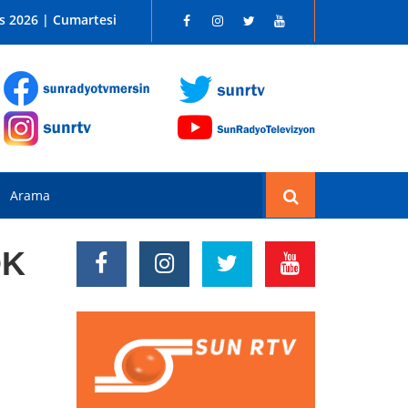
 SUN RADYO FM 96.1
s 2026 | Cumartesi
OK