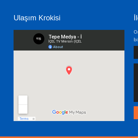
Ulaşım Krokisi
İ
On
bi