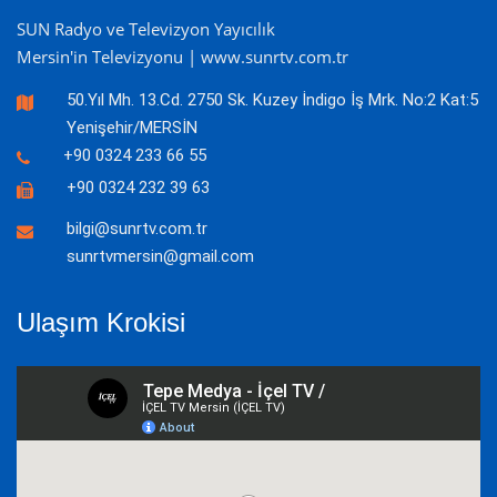
SUN Radyo ve Televizyon Yayıcılık
Mersin'in Televizyonu | www.sunrtv.com.tr
50.Yıl Mh. 13.Cd. 2750 Sk. Kuzey İndigo İş Mrk. No:2 Kat:5
Yenişehir/MERSİN
+90 0324 233 66 55
+90 0324 232 39 63
bilgi@sunrtv.com.tr
sunrtvmersin@gmail.com
Ulaşım Krokisi