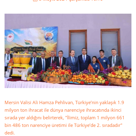
Mersin Valisi Ali Hamza Pehlivan, Türkiye’nin yaklaşık 1.9
milyon ton ihracat ile dünya narenciye ihracatında ikinci
sırada yer aldığını belirterek, "İlimiz, toplam 1 milyon 661
bin 486 ton narenciye üretimi ile Türkiye’de 2. sıradadır"
dedi.