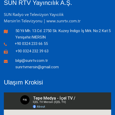
SUN RTV Yayıncılık A.Ş.
SUN Radyo ve Televizyon Yayıcılık
Mersin'in Televizyonu | www.sunrtv.com.tr
50.Yıl Mh. 13.Cd. 2750 Sk. Kuzey İndigo İş Mrk. No:2 Kat:5
Yenişehir/MERSİN
+90 0324 233 66 55
+90 0324 232 39 63
bilgi@sunrtv.com.tr
sunrtvmersin@gmail.com
Ulaşım Krokisi