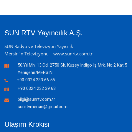
SUN RTV Yayıncılık A.Ş.
SUN Radyo ve Televizyon Yayıcılık
Mersin'in Televizyonu | www.sunrtv.com.tr
50.Yıl Mh. 13.Cd. 2750 Sk. Kuzey İndigo İş Mrk. No:2 Kat:5
Yenişehir/MERSİN
+90 0324 233 66 55
+90 0324 232 39 63
bilgi@sunrtv.com.tr
sunrtvmersin@gmail.com
Ulaşım Krokisi