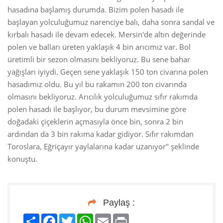
hasadına başlamış durumda. Bizim polen hasadı ile
başlayan yolculuğumuz narenciye balı, daha sonra sandal ve
kırbalı hasadı ile devam edecek. Mersin'de altın değerinde
polen ve balları üreten yaklaşık 4 bin arıcımız var. Bol
üretimli bir sezon olmasını bekliyoruz. Bu sene bahar
yağışları iyiydi. Geçen sene yaklaşık 150 ton civarına polen
hasadımız oldu. Bu yıl bu rakamın 200 ton civarında
olmasını bekliyoruz. Arıcılık yolculuğumuz sıfır rakımda
polen hasadı ile başlıyor, bu durum mevsimine göre
doğadaki çiçeklerin açmasıyla önce bin, sonra 2 bin
ardından da 3 bin rakıma kadar gidiyor. Sıfır rakımdan
Toroslara, Eğriçayır yaylalarına kadar uzanıyor" şeklinde
konuştu.
Paylaş :
Paylaş
Facebook
Twitter
WhatsApp
Email
Print