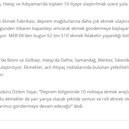
atay ve Adıyaman'da toplam 10 ilçeye ulaştırılmak üzere yola ç
k Ekmek Fabrikası, deprem mağdurlarına daha çok ekmek ulaştır
k günden itibaren kapasiteyi artırarak ekmek göndermeye başlaya
tüyor. MER-EK'den bugün 62 bin 510 ekmek felaketin yaşandığı böl
'da Besni ve Gölbaşı, Hatay'da Defne, Samandağ, Merkez, İskend
aştırılıyor. Ekmekler, acil ihtiyaç noktalarında bulunan yetkililerl
or.
Müdürü Özlem Yaşar, “Deprem bölgesinde 10 noktaya ekmek araçla
u ekmekler de yarı yarıya olacak şekilde somun ve roll ekmek o
larımızı göndermeye devam edeceğiz” dedi.