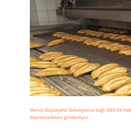
Mersin Büyükşehir Belediyesine bağlı MER-EK Hal
depremzedelere gönderiliyor.