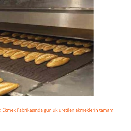
k Ekmek Fabrikasında günlük üretilen ekmeklerin tamamı