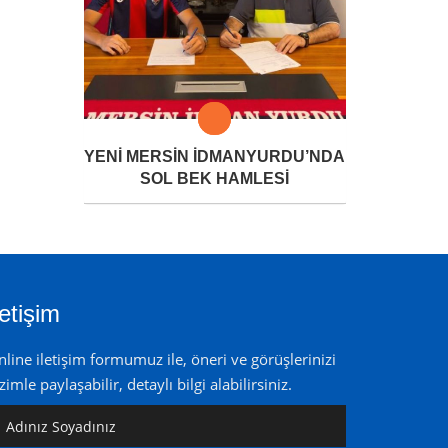
YENİ MERSİN İDMANYURDU’NDA
SOL BEK HAMLESİ
letişim
line iletişim formumuz ile, öneri ve görüşlerinizi
zimle paylaşabilir, detaylı bilgi alabilirsiniz.