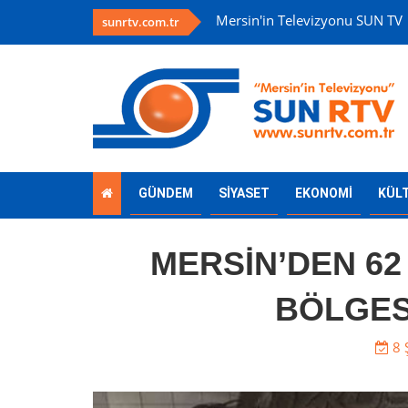
Mersin'in Televizyonu SUN TV
sunrtv.com.tr
GÜNDEM
SİYASET
EKONOMİ
KÜL
MERSİN’DEN 62
BÖLGES
8 