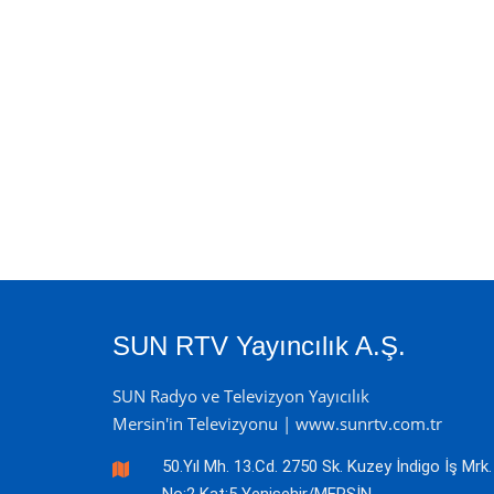
SUN RTV Yayıncılık A.Ş.
SUN Radyo ve Televizyon Yayıcılık
Mersin'in Televizyonu | www.sunrtv.com.tr
50.Yıl Mh. 13.Cd. 2750 Sk. Kuzey İndigo İş Mrk.