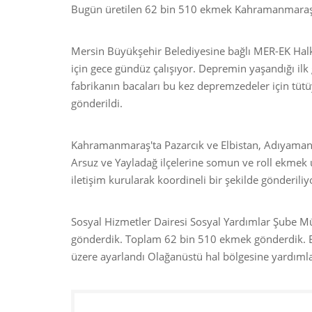
Bugün üretilen 62 bin 510 ekmek Kahramanmaraş, H
Mersin Büyükşehir Belediyesine bağlı MER-EK Hal
için gece gündüz çalışıyor. Depremin yaşandığı il
fabrikanın bacaları bu kez depremzedeler için tü
gönderildi.
Kahramanmaraş'ta Pazarcık ve Elbistan, Adıyaman
Arsuz ve Yayladağ ilçelerine somun ve roll ekmek ul
iletişim kurularak koordineli bir şekilde gönderiliy
Sosyal Hizmetler Dairesi Sosyal Yardımlar Şube 
gönderdik. Toplam 62 bin 510 ekmek gönderdik. B
üzere ayarlandı Olağanüstü hal bölgesine yardım