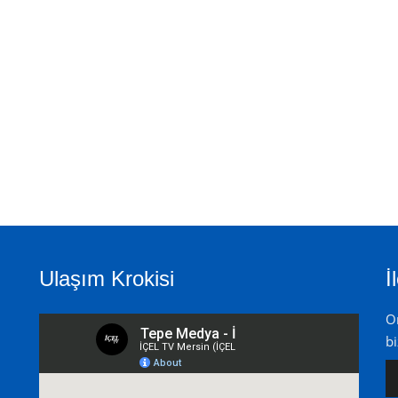
Ulaşım Krokisi
İ
On
bi