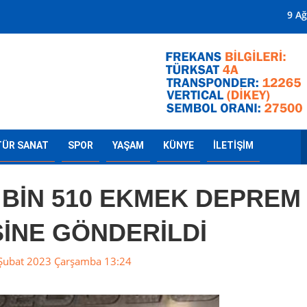
Mersin'in Radyosu
9 Ağ
TÜR SANAT
SPOR
YAŞAM
KÜNYE
İLETİŞİM
 BİN 510 EKMEK DEPREM
İNE GÖNDERİLDİ
Şubat 2023 Çarşamba 13:24