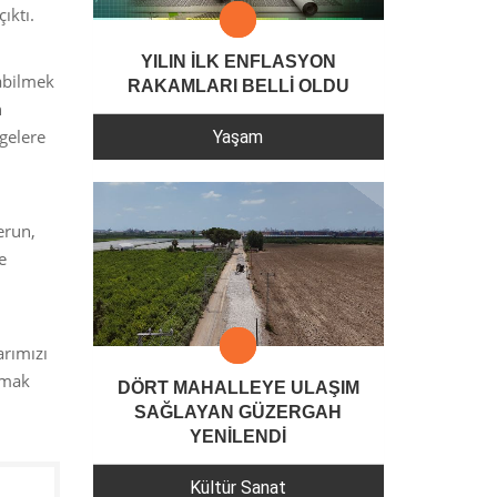
ıktı.
YILIN İLK ENFLASYON
abilmek
RAKAMLARI BELLİ OLDU
n
gelere
Yaşam
erun,
e
rımızı
lmak
DÖRT MAHALLEYE ULAŞIM
SAĞLAYAN GÜZERGAH
YENİLENDİ
Kültür Sanat