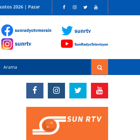
 SUN RADYO FM 96.1
ustos 2026 | Pazar