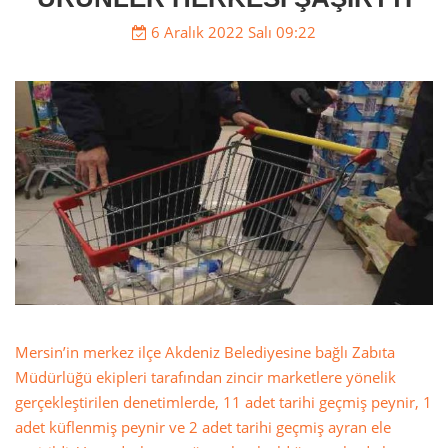
6 Aralık 2022 Salı 09:22
Mersin’in merkez ilçe Akdeniz Belediyesine bağlı Zabıta
Müdürlüğü ekipleri tarafından zincir marketlere yönelik
gerçekleştirilen denetimlerde, 11 adet tarihi geçmiş peynir, 1
adet küflenmiş peynir ve 2 adet tarihi geçmiş ayran ele