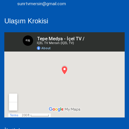
sunrtvmersin@gmail.com
Ulaşım Krokisi