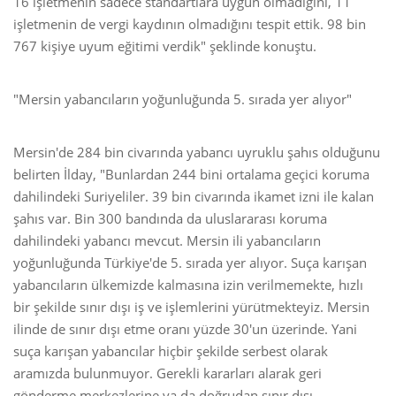
16 işletmenin sadece standartlara uygun olmadığını, 11
işletmenin de vergi kaydının olmadığını tespit ettik. 98 bin
767 kişiye uyum eğitimi verdik" şeklinde konuştu.
"Mersin yabancıların yoğunluğunda 5. sırada yer alıyor"
Mersin'de 284 bin civarında yabancı uyruklu şahıs olduğunu
belirten İlday, "Bunlardan 244 bini ortalama geçici koruma
dahilindeki Suriyeliler. 39 bin civarında ikamet izni ile kalan
şahıs var. Bin 300 bandında da uluslararası koruma
dahilindeki yabancı mevcut. Mersin ili yabancıların
yoğunluğunda Türkiye'de 5. sırada yer alıyor. Suça karışan
yabancıların ülkemizde kalmasına izin verilmemekte, hızlı
bir şekilde sınır dışı iş ve işlemlerini yürütmekteyiz. Mersin
ilinde de sınır dışı etme oranı yüzde 30'un üzerinde. Yani
suça karışan yabancılar hiçbir şekilde serbest olarak
aramızda bulunmuyor. Gerekli kararları alarak geri
gönderme merkezlerine ya da doğrudan sınır dışı