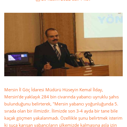
Mersin İl Göç İdaresi Müdürü Hüseyin Kemal İlday,
Mersin’de yaklaşık 284 bin civarında yabancı uyruklu şahıs
bulunduğunu belirterek, "Mersin yabancı yoğunluğunda 5.
sırada olan bir ilimizdir. İlimizde son 3-4 ayda bir tane bile
kaçak göçmen yakalanmadı. Özellikle şunu belirtmek isterim
ki suça karışan yabancıların ülkemizde kalmasına asla izin