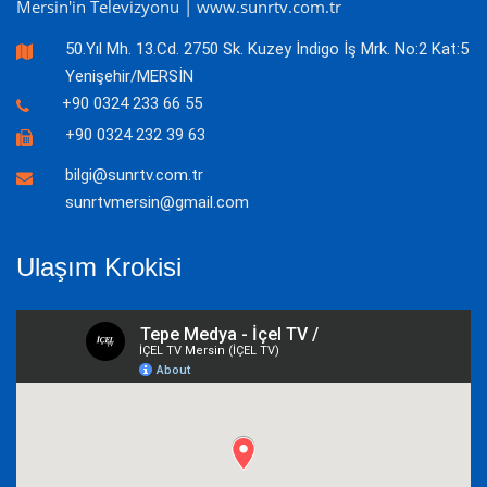
Mersin'in Televizyonu | www.sunrtv.com.tr
50.Yıl Mh. 13.Cd. 2750 Sk. Kuzey İndigo İş Mrk. No:2 Kat:5
Yenişehir/MERSİN
+90 0324 233 66 55
+90 0324 232 39 63
bilgi@sunrtv.com.tr
sunrtvmersin@gmail.com
Ulaşım Krokisi