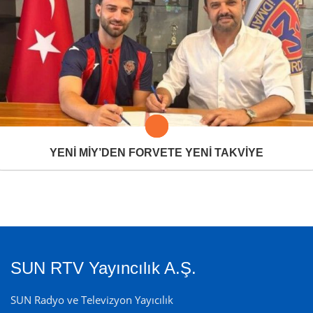
YENİ MİY’DEN FORVETE YENİ TAKVİYE
SUN RTV Yayıncılık A.Ş.
SUN Radyo ve Televizyon Yayıcılık